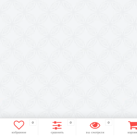
0
0
0
избранное
сравнить
вы смотрели
корзи