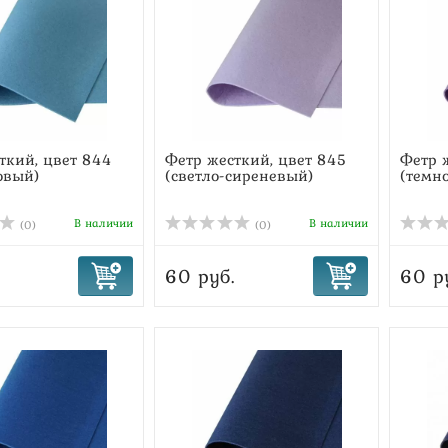
ткий, цвет 844
Фетр жесткий, цвет 845
Фетр 
овый)
(светло-сиреневый)
(темн
В наличии
В наличии
(0)
(0)
60 руб.
60 р