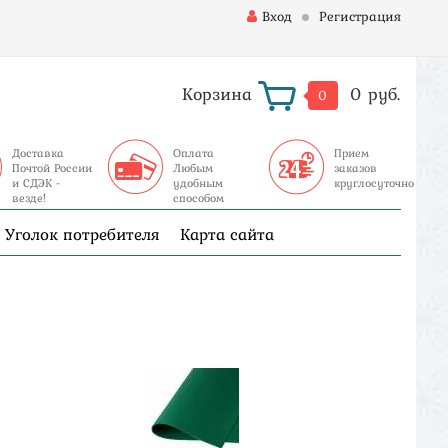
Вход
Регистрация
Корзина
0 руб.
0
Доставка
Оплата
Прием
Почтой России
Любым
заказов
и СДЭК -
удобным
круглосуточно
везде!
способом
Уголок потребителя
Карта сайта