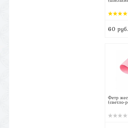
(апельси
60 руб.
Фетр жес
(светло-