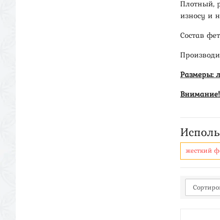
Плотный, р
износу и н
Состав фе
Производит
Размеры: л
Внимание!
Исполь
жесткий ф
Сортиро