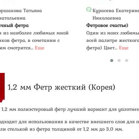
кова Татьяна
Курасева Екатерина
льевна
Николаевна
й фетра
Фетровое счастье)
 наиболее любимых мной
Один из моих любимых цв
 фетра, в сочетании с
всей палитре жесткого ко
отрится...
Еще
фетра) Цвет...
Еще
1,2 мм Фетр жесткий (Корея)
 1,2 мм полиэстеровый фетр лучший вариант для уплотне
одходит для использования в качестве внешнего слоя для
ли стелькой из фетра толщиной от 1,2 мм до 3,0 мм.