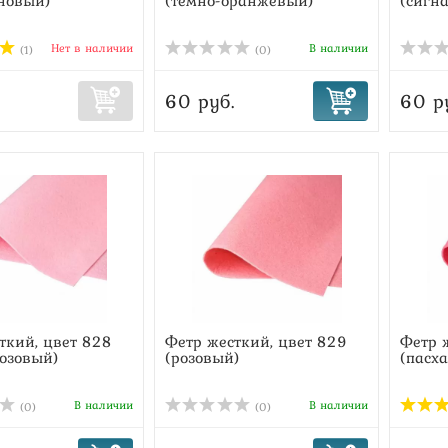
новый)
(тёмно-оранжевый)
(сигн
Нет в наличии
В наличии
(1)
(0)
60 руб.
60 р
ткий, цвет 828
Фетр жесткий, цвет 829
Фетр 
розовый)
(розовый)
(пасх
В наличии
В наличии
(0)
(0)