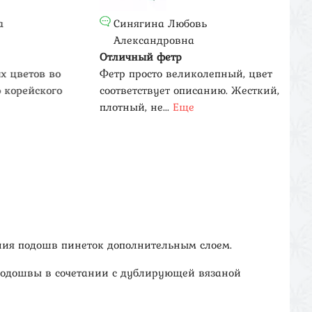
Синягина Любовь
Александровна
Отличный фетр
От
етов во
Фетр просто великолепный, цвет
Од
рейского
соответствует описанию. Жесткий,
ро
плотный, не...
Еще
со
ния подошв пинеток дополнительным слоем.
 подошвы в сочетании с дублирующей вязаной