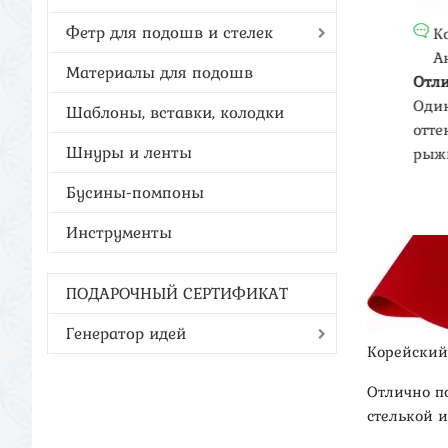
Назина Екатерина
Фетр для подошв и стелек
Корша
Владимировна
Анато
Материалы для подошв
ФЕТР ЖЕСТКИЙ, ЦВЕТ 804
Отличны
(КРЕМОВЫЙ)
 в
Один из
Шаблоны, вставки, колодки
Качество прекрасное! Благодарю.
.
оттенков
Буду делать еще заказ.
Шнуры и ленты
рыжим см
Бусины-помпоны
Инструменты
ПОДАРОЧНЫЙ СЕРТИФИКАТ
Генератор идей
Корейский
Отлично п
стелькой и