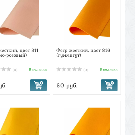
есткий, цвет 811
Фетр жесткий, цвет 816
сно-розовый)
(гуммигут)
В наличии
В наличии
(0)
(0)
уб.
60 руб.