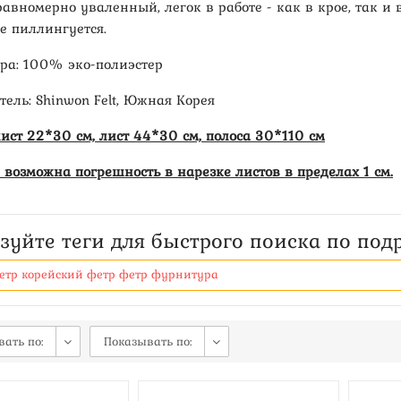
авномерно уваленный, легок в работе - как в крое, так и в
е пиллингуется.
тра: 100% эко-полиэстер
ель: Shinwon Felt, Южная Корея
ист 22*30 см, лист 44*30 см, полоса 30*110 см
 возможна погрешность в нарезке листов в пределах 1 см.
зуйте теги для быстрого поиска по под
етр
корейский фетр
фетр
фурнитура
вать по:
Показывать по: