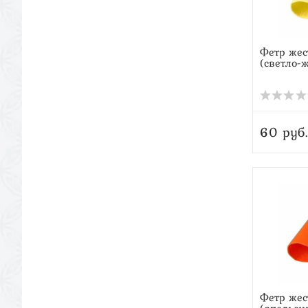
Фетр жес
(светло-
60 руб.
Фетр жес