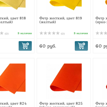
ткий, цвет 818
Фетр жесткий, цвет 819
Фетр 
желтый)
(желтый)
(ярко
В наличии
В наличии
(0)
(0)
60 руб.
60 р
ткий, цвет 824
Фетр жесткий, цвет 825
Фетр 