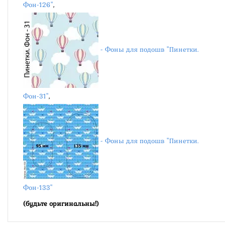
Фон-126"
,
- Фоны для подошв "Пинетки.
Фон-31"
,
- Фоны для подошв "Пинетки.
Фон-133"
(будьте оригинальны!)