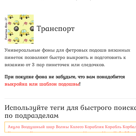
Транспорт
Универсальные фоны для фетровых подошв вязанных
пинеток позволяют быстро выкроить и подготовить к
вязанию от 3 пар пинеточек или следочков.
При покупке фона не забудьте, что вам понадобится
выкройка или шаблон подошвы
!
Используйте теги для быстрого поиск
по подразделам
Акула
Воздушный шар
Волны
Колесо
Кораблик
Корабль
Корба
Космонавт
Космос
летающая тарелка
Машина
Море
Небо
Облак