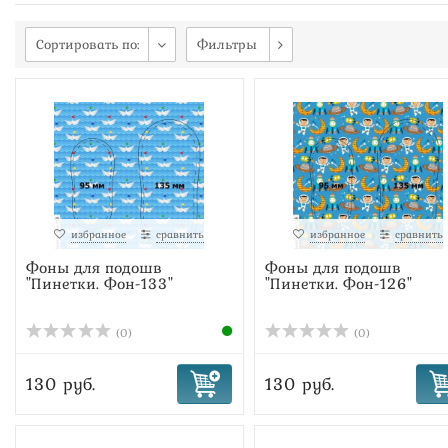
Пираты
Планета
Планеты
Ракета
самолет
Солнце
Флаг
Фоны
Штурвал
Яхта
Сортировать по:
Фильтры
избранное
сравнить
избранное
сравнить
Фоны для подошв
Фоны для подошв
"Пинетки. Фон-133"
"Пинетки. Фон-126"
(0)
(0)
130 руб.
130 руб.