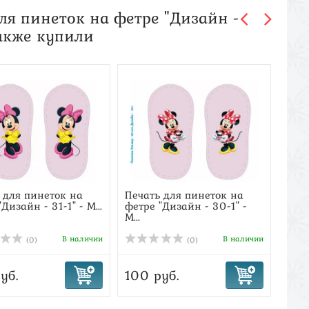
ля пинеток на фетре "Дизайн -
акже купили
 для пинеток на
Печать для пинеток на
Кла
Дизайн - 31-1" - М...
фетре "Дизайн - 30-1" -
пла
М...
подо
В наличии
В наличии
(0)
(0)
уб.
100 руб.
450