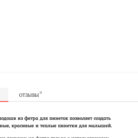
0
ОТЗЫВЫ
подошв из фетра для пинеток позволяет создать
ные, красивые и теплые пинетки для малышей.
ем рисунки на фетре только с использованием