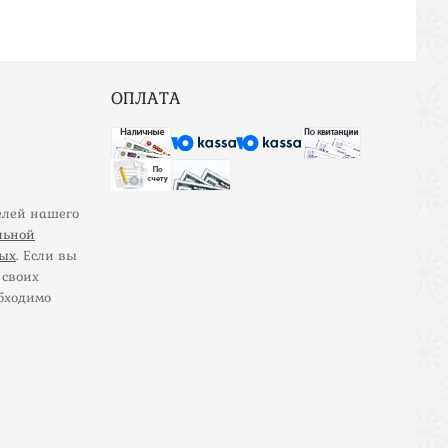
ОПЛАТА
елей нашего
льной
ных
. Если вы
 своих
бходимо