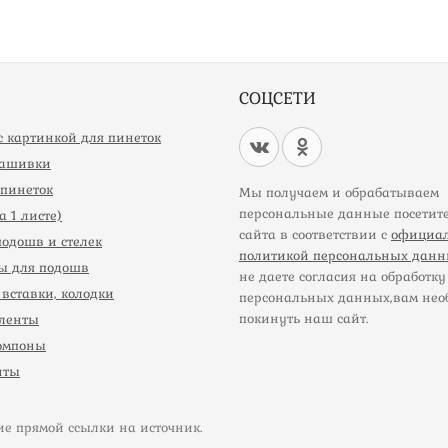
СОЦСЕТИ
 картинкой для пинеток
нашивки
пинеток
Мы получаем и обрабатываем
персональные данные посетит
 1 листе)
сайта в соответствии с
официа
подошв и стелек
политикой персональных дан
ы для подошв
не даете согласия на обработку
вставки, колодки
персональных данных,вам нео
покинуть наш сайт.
ленты
омпоны
нты
ие прямой ссылки на источник.