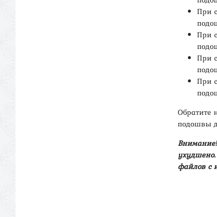
При 
подош
При 
подош
При 
подош
При 
подош
Обратите 
подошвы д
Внимание!
ухудшено. 
файлов с 