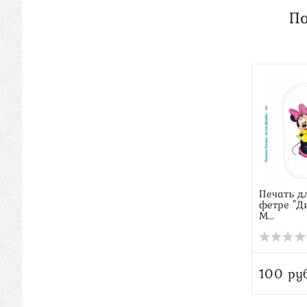
По
Печать д
фетре "Ди
М...
100 руб