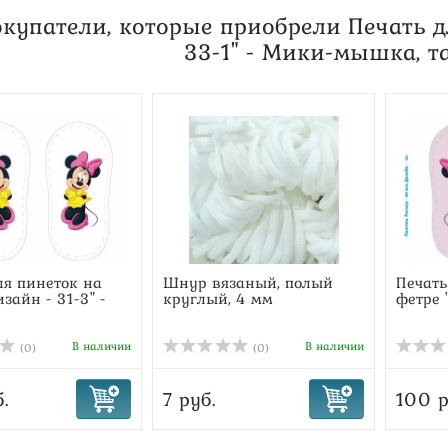
купатели, которые приобрели Печать д
33-1" - Мики-мышка, т
ля пинеток на
Шнур вязаный, полый
Печать
зайн - 31-3" -
круглый, 4 мм
фетре "
В наличии
В наличии
(0)
(0)
.
7 руб.
100 р