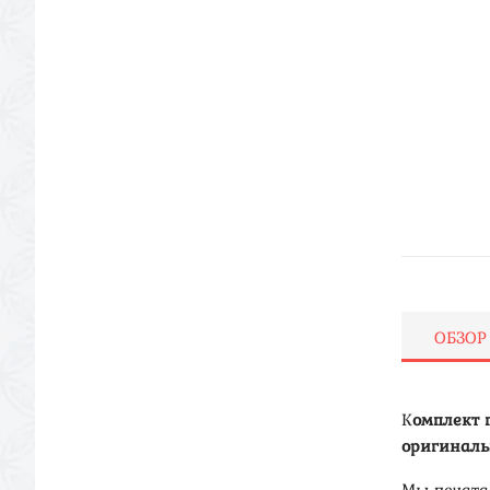
ОБЗОР
К
омплект 
оригиналь
Мы печата