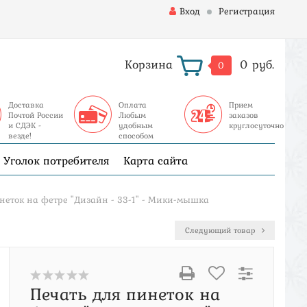
Вход
Регистрация
Корзина
0 руб.
0
Доставка
Оплата
Прием
Почтой России
Любым
заказов
и СДЭК -
удобным
круглосуточно
везде!
способом
Уголок потребителя
Карта сайта
неток на фетре "Дизайн - 33-1" - Мики-мышка
Следующий товар
Печать для пинеток на