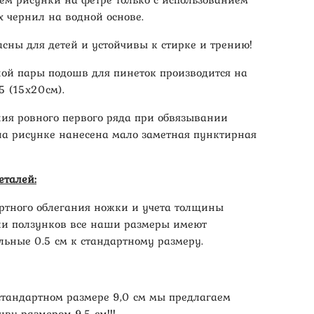
х чернил на водной основе.
асны для детей и устойчивы к стирке и трению!
ной пары подошв для пинеток производится на
5 (15х20см).
ния ровного первого ряда при обвязывании
а рисунке нанесена мало заметная пунктирная
еталей:
ртного облегания ножки и учета толщины
ли ползунков все наши размеры имеют
льные 0.5 см к стандартному размеру.
стандартном размере 9,0 см мы предлагаем
ву размером 9,5 см!!!