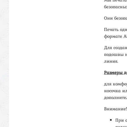
безопасны
Они безоп
Печать од
формате А
Для созда
подошвы н
линия.
Размеры д
для комфо
носочка и
дополните
Внимание!
При 
подош