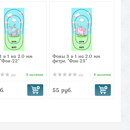
 в 1 на 2.0 мм
Фоны 3 в 1 на 2.0 мм
Кла
 "Фон-22"
фетре, "Фон-23"
пла
подо
В наличии
В наличии
(0)
(0)
б.
55 руб.
450