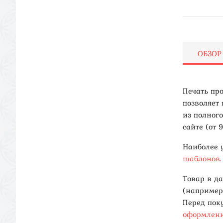
ОБЗОР
Печать пр
позволяет
из полног
сайте (от 
Наиболее 
шаблонов
.
Товар в д
(например
Перед пок
оформлени