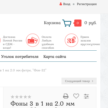
Вход
Регистрация
Корзина
0 руб.
0
Доставка
Оплата
Прием
Почтой России
Любым
заказов
и СДЭК -
удобным
круглосуточно
везде!
способом
Уголок потребителя
Карта сайта
в 1 на 2.0 мм фетре, "Фон-32"
Следующий товар
Фоны 3 в 1 на 2.0 мм