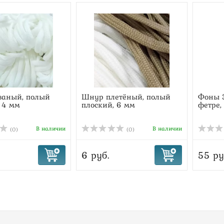
заный, полый
Шнур плетёный, полый
Фоны 3
 4 мм
плоский, 6 мм
фетре,
В наличии
В наличии
(0)
(0)
6 руб.
55 ру