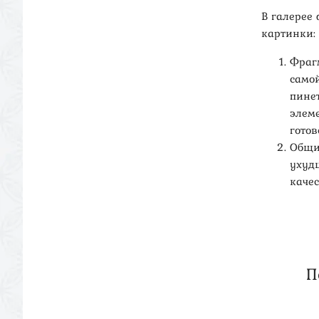
В галерее
картинки:
Фраг
самой
пине
элем
гото
Общи
ухуд
качес
П