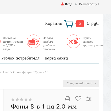
Вход
Регистрация
Корзина
0 руб.
0
Доставка
Оплата
Прием
Почтой России
Любым
заказов
и СДЭК -
удобным
круглосуточно
везде!
способом
Уголок потребителя
Карта сайта
в 1 на 2.0 мм фетре, "Фон-24"
Следующий товар
Фоны 3 в 1 на 2.0 мм