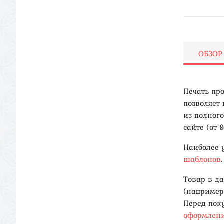
ОБЗОР
Печать пр
позволяет
из полног
сайте (от 
Наиболее 
шаблонов
.
Товар в д
(например
Перед пок
оформлени