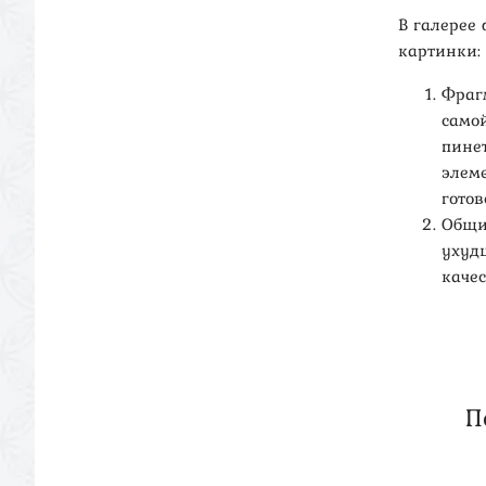
В галерее
картинки:
Фраг
самой
пине
элем
гото
Общи
ухуд
качес
П