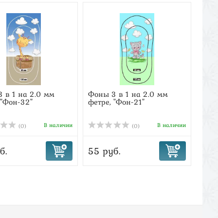
 в 1 на 2.0 мм
Фоны 3 в 1 на 2.0 мм
Фоны
 "Фон-32"
фетре, "Фон-21"
фетр
В наличии
В наличии
(0)
(0)
б.
55 руб.
55 