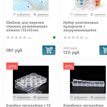
избранное
сравнить
избранное
сравнить
Шаблон для нарезки
Набор пластиковых
страниц развивающих
пузырьков с
книжек (15х15см)
закручивающейся
крышкой (кр...
(0)
(0)
200 руб.
180 руб.
120 руб.
-20%
-27%
избранное
сравнить
избранное
сравнить
Коробка-органайзер с 12
Коробочка-органайзер