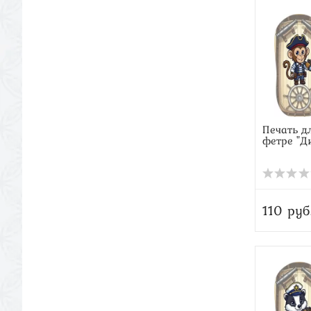
Печать д
фетре "Д
110 руб