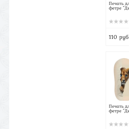
Печать д
фетре "Д
110 руб
Печать д
фетре "Д