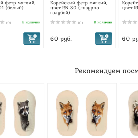
й фетр мягкий,
Корейский фетр мягкий,
Корейс
01 (белый)
цвет RN-30 (лазурно-
цвет R
голубой)
В наличии
В наличии
(0)
(0)
60 руб.
60 ру
Рекомендуем пос