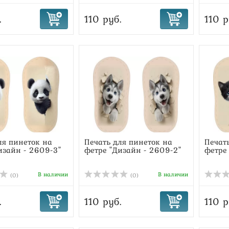
.
110 руб.
110 р
ля пинеток на
Печать для пинеток на
Печат
изайн - 2609-3"
фетре "Дизайн - 2609-2"
фетре
В наличии
В наличии
(0)
(0)
.
110 руб.
110 р