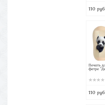
110 руб
Печать д
фетре "Д
110 руб