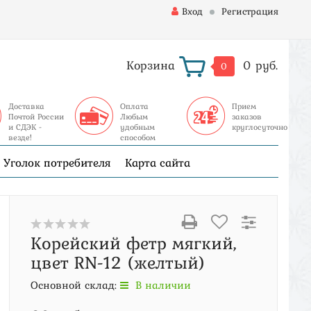
Вход
Регистрация
Корзина
0 руб.
0
Доставка
Оплата
Прием
Почтой России
Любым
заказов
и СДЭК -
удобным
круглосуточно
везде!
способом
Уголок потребителя
Карта сайта
Корейский фетр мягкий,
цвет RN-12 (желтый)
Основной склад:
В наличии