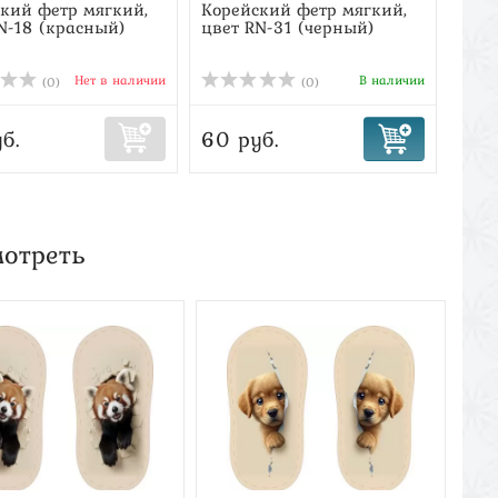
кий фетр мягкий,
Корейский фетр мягкий,
Коре
N-18 (красный)
цвет RN-31 (черный)
цвет
Нет в наличии
В наличии
(0)
(0)
б.
60 руб.
900
мотреть