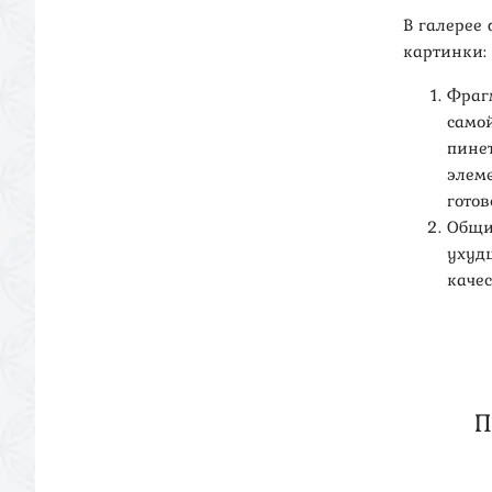
В галерее
картинки:
Фраг
самой
пине
элем
гото
Общи
ухуд
качес
П