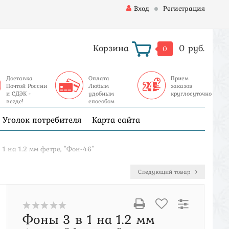
Вход
Регистрация
Корзина
0 руб.
0
Доставка
Оплата
Прием
Почтой России
Любым
заказов
и СДЭК -
удобным
круглосуточно
везде!
способом
Уголок потребителя
Карта сайта
 1 на 1.2 мм фетре, "Фон-46"
Следующий товар
Фоны 3 в 1 на 1.2 мм