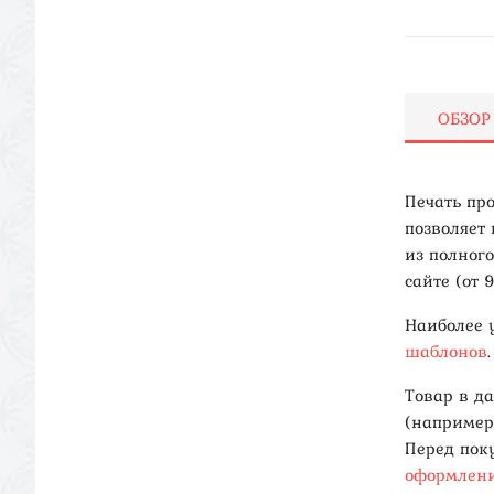
ОБЗОР
Печать про
позволяет
из полног
сайте (от 
Наиболее 
шаблонов
.
Товар в д
(например
Перед пок
оформлени