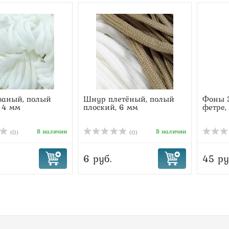
заный, полый
Шнур плетёный, полый
Фоны 3
 4 мм
плоский, 6 мм
фетре,
В наличии
В наличии
(0)
(0)
6 руб.
45 ру