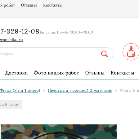
х работ
Отзывы
Контакты
77-329-12-08
На связи: Пн—Вс 10:00—19:00
eronchika.ru
Доставка
Фото ваших работ
Отзывы
Контакты
Фоны (3 на 1 листе)
Печать на жестком 1.2 мм фетре
Фоны 3 в
щий товар