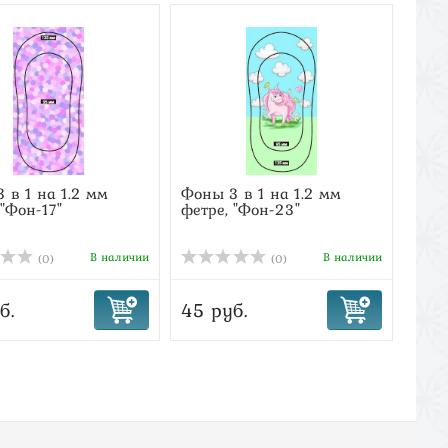
 в 1 на 1.2 мм
Фоны 3 в 1 на 1.2 мм
Фоны
 "Фон-17"
фетре, "Фон-23"
фетр
В наличии
В наличии
(0)
(0)
б.
45 руб.
45 