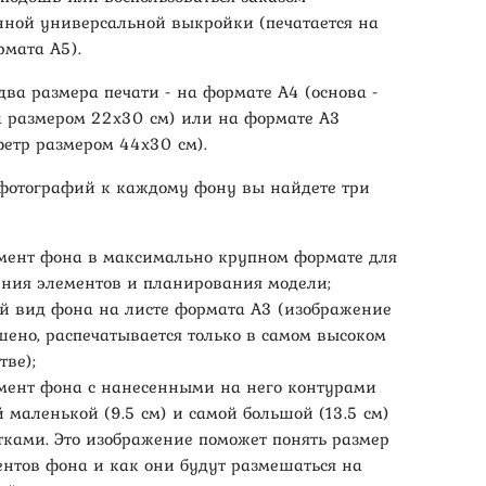
нной универсальной выкройки (печатается на
рмата А5).
два размера печати - на формате А4 (основа -
а размером 22х30 см) или на формате А3
фетр размером 44х30 см).
 фотографий к каждому фону вы найдете три
мент фона в максимально крупном формате для
ения элементов и планирования модели;
й вид фона на листе формата А3 (изображение
шено, распечатывается только в самом высоком
тве);
мент фона с нанесенными на него контурами
 маленькой (9.5 см) и самой большой (13.5 см)
тками. Это изображение поможет понять размер
ентов фона и как они будут размешаться на