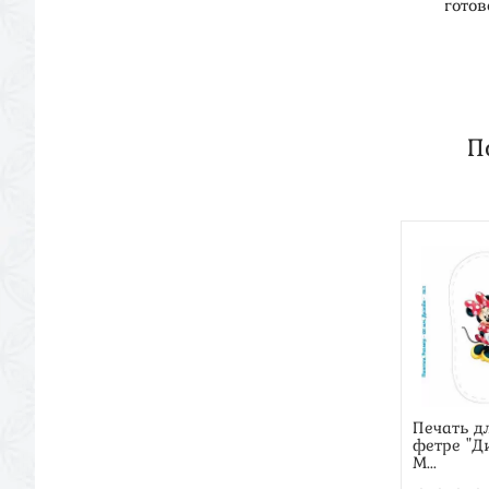
гото
П
Печать д
фетре "Д
М...