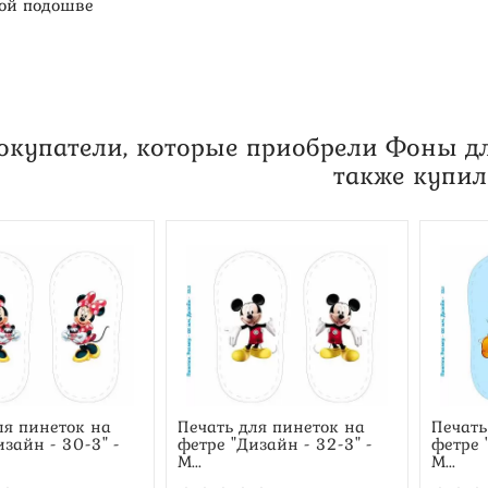
вой подошве
окупатели, которые приобрели Фоны дл
также купи
ля пинеток на
Печать для пинеток на
Печать
изайн - 30-3" -
фетре "Дизайн - 32-3" -
фетре 
М...
М...