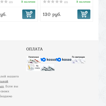
В наличии
В наличии
(0)
(0)
уб.
130 руб.
55 
ОПЛАТА
елей нашего
льной
ных
. Если вы
 своих
бходимо