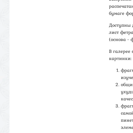
распечата
бумаге фо
Доступны 
лист фетр
(основа - 
В галерее
картинки:
фраг
изуч
общи
ухуд
качес
фраг
самой
пине
элем