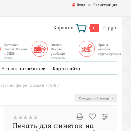
Вход
Регистрация
Корзина
0 руб.
0
Доставка
Оплата
Прием
Почтой России
Любым
заказов
и СДЭК -
удобным
круглосуточно
везде!
способом
Уголок потребителя
Карта сайта
еток на фетре "Дизайн - 72-23"
Следующий товар
Печать для пинеток на