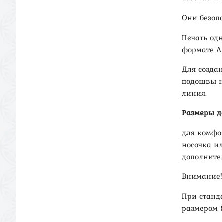
Они безоп
Печать од
формате А
Для созда
подошвы н
линия.
Размеры д
для комфо
носочка и
дополните
Внимание!
При станд
размером 9