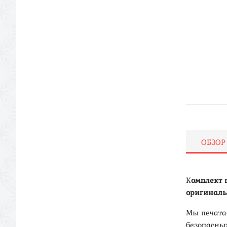
ОБЗОР
К
омплект 
оригиналь
Мы печата
безопасны