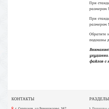
При станд
размером 1
При станд
размером 11
Обратите 
подошвы д
Внимание!
ухудшено. 
файлов с 
КОНТАКТЫ
РАЗДЕЛЫ
г. Серпухов, ул.Ворошилова, 167
Подошвы с