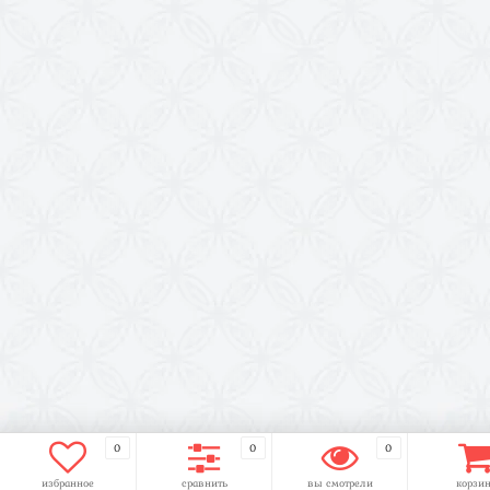
0
0
0
избранное
сравнить
вы смотрели
корзи